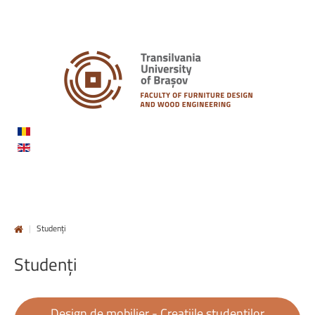
|
Studenți
Studenți
Design de mobilier - Creațiile studenților