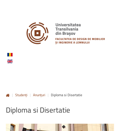
|
Studenți
|
Anunțuri
|
Diploma si Disertatie
Diploma
si
Disertatie