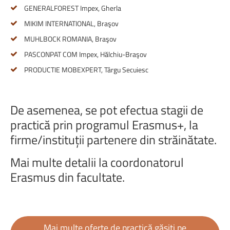
GENERALFOREST Impex, Gherla
MIKIM INTERNATIONAL, Braşov
MUHLBOCK ROMANIA, Braşov
PASCONPAT COM Impex, Hălchiu-Braşov
PRODUCTIE MOBEXPERT, Târgu Secuiesc
De
asemenea,
se
pot
efectua
stagii
de
practică
prin
programul
Erasmus+,
la
firme/instituții
partenere
din
străinătate.
Mai
multe
detalii
la
coordonatorul
Erasmus
din
facultate.
Mai multe oferte de practică găsiți pe