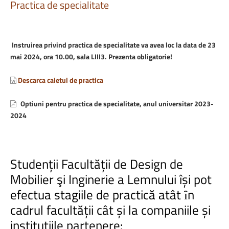
Practica
de
specialitate
Instruirea privind practica de specialitate va avea loc la data de 23
mai 2024, ora 10.00, sala LIII3. Prezenta obligatorie!
Descarca caietul de practica
Optiuni pentru practica de specialitate, anul universitar 2023-
2024
Studenții
Facultății
de
Design
de
Mobilier
şi
Inginerie
a
Lemnului
își
pot
efectua
stagiile
de
practică
atât
ȋn
cadrul
facultății
cât
și
la
companiile
și
instituțiile
partenere: