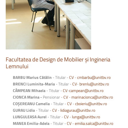
Facultatea
de
Design
de
Mobilier
și
Ingineria
Lemnului
BARBU Marius Cătălin
- Titular -
CV
-
cmbarbu@unitbv.ro
BRENCI Luminita-Maria
- Titular -
CV
-
brenlu@unitbv.ro
CÂMPEAN Mihaela
- Titular -
CV
-
campean@unitbv.ro
CIONCA Marina -
Pensionar -
CV
-
marinacionca@unitbv.ro
COȘEREANU Camelia
- Titular -
CV
-
cboieriu@unitbv.ro
GURAU Lidia
- Titular -
CV
-
lidiagurau@unitbv.ro
LUNGULEASA Aurel
- Titular -
CV
-
lunga@unitbv.ro
MANEA Emilia-Adela
- Titular -
CV
-
emilia.salca@unitbv.ro